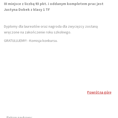
III miejsce z liczbą 93 pkt. i oddanym kompletem prac jest
Justyna Dobek z klasy 1 TF
Dyplomy dla laureatów oraz nagroda dla zwycięzcy zostaną
wręczone na zakończenie roku szkolnego.
GRATULUJEMY! - Komisja konkursu.
Powrót na górę
Patron naukowy: