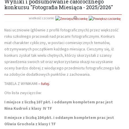
Wyniki i podsumowanie całorocznego
konkursu "Fotografia Miesiąca - 2025/2026"
wielkość czcionki
Nasi uczniowie (głównie z profili fotograficznych) przez większość
roku szkolnego pracowali nad pracami fotograficznymi. Konkurs
miał charakter cykliczny, w postaci comiesięcznych tematów,
otrzymywanych początkiem każdego miesiąca. Cieszymy się, iż
konkurs zyskał tak wielu chętnych, którzy skorzystali z szansy
sprawdzenia swoich sił oraz wykorzystania okazji na uzyskanie
oceny bardzo dobrej z wiodącego przedmiotu fotograficznego lub
na zdobycie dodatkowych punktów z zachowania.
TABELA Z WYNIKAMI
–
tutaj.
Oto lista zwycięzców:
I miejsce z liczbą 107 pkt. i oddanym kompletem prac jest
Nina Kudroń z klasy IV TF
II miejsce z liczbą 104 pkt. i oddanym kompletem prac jest
Oliwia Grochola z klasy I TF