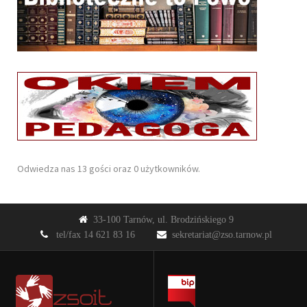
Odwiedza nas 13 gości oraz 0 użytkowników.
33-100 Tarnów, ul. Brodzińskiego 9
tel/fax 14 621 83 16
sekretariat@zso.tarnow.pl