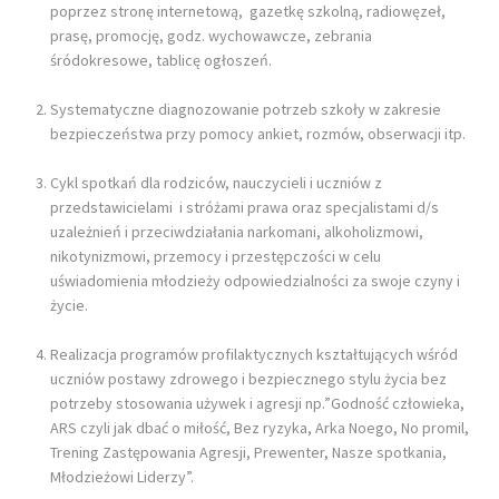
poprzez stronę internetową, gazetkę szkolną, radiowęzeł,
prasę, promocję, godz. wychowawcze, zebrania
śródokresowe, tablicę ogłoszeń.
Systematyczne diagnozowanie potrzeb szkoły w zakresie
bezpieczeństwa przy pomocy ankiet, rozmów, obserwacji itp.
Cykl spotkań dla rodziców, nauczycieli i uczniów z
przedstawicielami i stróżami prawa oraz specjalistami d/s
uzależnień i przeciwdziałania narkomani, alkoholizmowi,
nikotynizmowi, przemocy i przestępczości w celu
uświadomienia młodzieży odpowiedzialności za swoje czyny i
życie.
Realizacja programów profilaktycznych kształtujących wśród
uczniów postawy zdrowego i bezpiecznego stylu życia bez
potrzeby stosowania używek i agresji np.”Godność człowieka,
ARS czyli jak dbać o miłość, Bez ryzyka, Arka Noego, No promil,
Trening Zastępowania Agresji, Prewenter, Nasze spotkania,
Młodzieżowi Liderzy”.