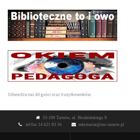
Odwiedza nas 80 gości oraz 0 użytkowników.
33-100 Tarnów, ul. Brodzińskiego 9
tel/fax 14 621 83 16
sekretariat@zso.tarnow.pl