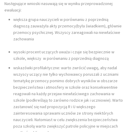
Następujące wnioski nasuwają się w wyniku przeprowadzonej
ewaluacji:
większa grupa nauczycieli w porównaniu z poprzednią
diagnozą zauważyła akty przemocy(była świadkiem), głównie
przemocy psychicznej. Wszyscy zareagowali na niewłaściwe
zachowania
wysoki procent uczących uważa i czuje się bezpiecznie w
szkole, większy w porównaniu z poprzednią diagnozą
wskazówki profilaktyczne: warto zwrócić uwagę, aby nadal
wszyscy uczący nie tylko wychowawcy poruszali z uczniami
tematykę przemocy pomimo dobrych wyników w obszarze
bezpieczeństwa i atmosfery w szkole oraz konsekwentnie
reagowali na każdy przejaw niewłaściwego zachowania w
szkole (podkreślają to zarówno rodzice jak i uczniowie). Warto
zastanowić się nad propozycją R i U większego
zainteresowania sprawami uczniów ze strony niektórych
nauczycieli. Natomiast w celu zwiększenia bezpieczeństwa
poza szkołą warto zwiększyć patrole policyjne w miejscach