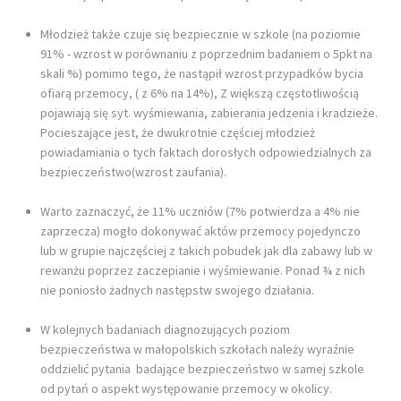
Młodzież także czuje się bezpiecznie w szkole (na poziomie
91% - wzrost w porównaniu z poprzednim badaniem o 5pkt na
skali %) pomimo tego, że nastąpił wzrost przypadków bycia
ofiarą przemocy, ( z 6% na 14%), Z większą częstotliwością
pojawiają się syt. wyśmiewania, zabierania jedzenia i kradzieże.
Pocieszające jest, że dwukrotnie częściej młodzież
powiadamiania o tych faktach dorosłych odpowiedzialnych za
bezpieczeństwo(wzrost zaufania).
Warto zaznaczyć, że 11% uczniów (7% potwierdza a 4% nie
zaprzecza) mogło dokonywać aktów przemocy pojedynczo
lub w grupie najczęściej z takich pobudek jak dla zabawy lub w
rewanżu poprzez zaczepianie i wyśmiewanie. Ponad ¾ z nich
nie poniosło żadnych następstw swojego działania.
W kolejnych badaniach diagnozujących poziom
bezpieczeństwa w małopolskich szkołach należy wyraźnie
oddzielić pytania badające bezpieczeństwo w samej szkole
od pytań o aspekt występowanie przemocy w okolicy.