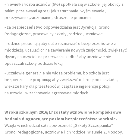
- niewielka liczba uczniów (6%) spotkała się w szkole i jej okolicy z
takimi przejawami agresji jak szturchanie, wyśmiewanie,
przezywanie ,zaczepianie, straszenie pobiciem
- za bezpieczeństwo odpowiedzialna jest Dyrekcja, Grono
Pedagogiczne, pracownicy szkoły, rodzice, uczniowie
- rodzice proponują aby dużo rozmawiać o bezpieczeństwie z
młodzieżą, uczulać ich na zawieranie nowych znajomości, zwiększyć
dyżury nauczycieli na przerwach i zadbać aby uczniowie nie
opuszczali szkoły podczas lekcji
- uczniowie generalnie nie widzą problemu, bo szkoła jest
bezpieczna ale proponują aby zwiększyć ochronę poza szkołą,
większe kary dla przestepców, częstsze ingerencje policji i
nauczycieli w zachowanie agresywne młodych.
W roku szkolnym 2016/17 zostały wznowione kompleksowe
badania diagnozujące poziom bezpieczeństwa w szkole.
Wzięła w nich udział cała społeczność „Szkoły Szczepanika” –
Grono Pedagogiczne, uczniowie i ich rodzice. W sumie 284 osoby.