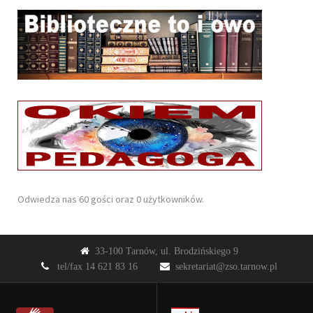
Odwiedza nas 60 gości oraz 0 użytkowników.
33-100 Tarnów, ul. Brodzińskiego 9
tel/fax 14 621 83 16
sekretariat@zso.tarnow.pl