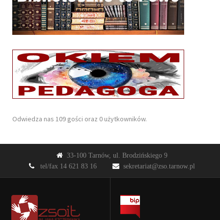
Odwiedza nas 109 gości oraz 0 użytkowników.
33-100 Tarnów, ul. Brodzińskiego 9
tel/fax 14 621 83 16
sekretariat@zso.tarnow.pl