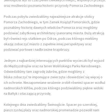
oraz możliwości poznania historii i przyrody Pomorza Zachodniego.
Podczas pobytu zwiedzaliśmy najważniejsze atrakcje stolicy
Pomorza Zachodniego, w tym Zamek Książąt Pomorskich, gdzie
poznaliśmy historię dawnych władców Pomorza oraz mogliśmy
podziwiać zabytkową architekturę i panoramę miasta. Dużą atrakcją
był również rejs statkiem po Odrze, podczas którego mieliśmy
okazję zobaczyć miasto z zupełnie innej perspektywy oraz
podziwiać portowe i nadbrzeżne krajobrazy.
Jednym z najbardziej interesujących punktów wycieczki był wyjazd
do Międzyzdrojów oraz na teren Wolińskiego Parku Narodowego.
Odwiedziliśmy tam zagrodę żubrów, gdzie mogliśmy z
bliska zobaczyć te imponujące zwierzęta i dowiedzieć się więcej o
ich ochronie. Niezapomniane wrażenie zrobił również spacer wzdłuż
nadmorskich klifów, podczas którego podziwialiśmy piękne widoki
na Bałtyk i otaczającą przyrodę.
Kolejnego dnia zwiedzaliśmy Świnoujście. Spacer po szerokiej,
piaszczystej plaży oraz nadmorskiej promenadzie pozwolił nam